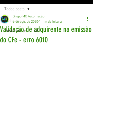
Todos posts
Grupo MX Automação
Todos posts
6 de ago. de 2020
1 min de leitura
Validação de adquirente na emissão
Gestão empresarial
do CFe - erro 6010