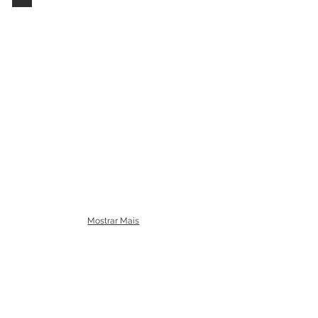
Mostrar Mais
Não achou o que procurava?