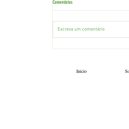
Comentários
Escreva um comentário
A Nova Legislação Foi Prorrogada! Mas
Cuidado: O Tempo Corre Contra a Sua
Empresa
Início
S