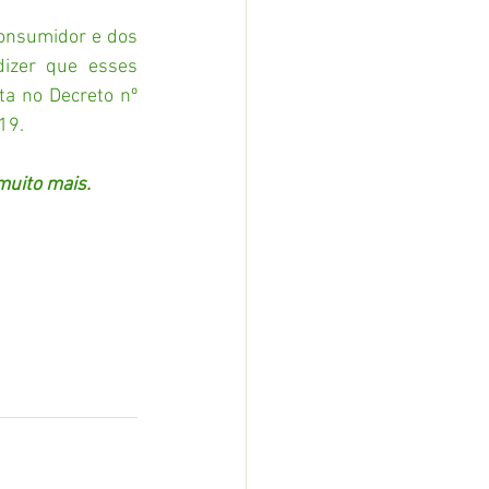
onsumidor e dos 
izer que esses 
a no Decreto nº 
19.
uito mais. 