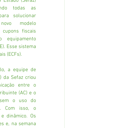
 Estado (Sefaz) 
ndo todas as 
ara solucionar 
novo modelo 
cupons fiscais 
 o equipamento 
E). Esse sistema 
ais (ECFs).
o, a equipe de 
) da Sefaz criou 
icação entre o 
ibuinte (AC) e o 
, sem o uso do 
l. Com isso, o 
 e dinâmico. Os 
tes e, na semana 