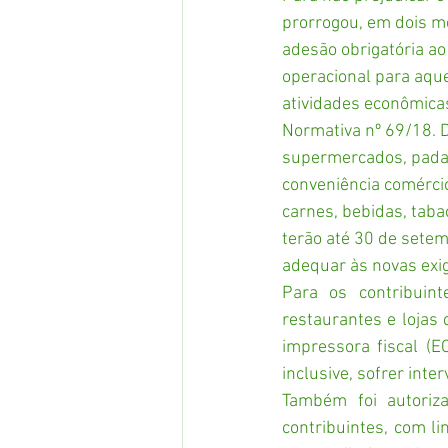
prorrogou, em dois me
adesão obrigatória a
operacional para aqu
atividades econômicas
Normativa nº 69/18. 
supermercados, padari
conveniência comércios
carnes, bebidas, tabac
terão até 30 de setem
adequar às novas exi
Para os contribuin
restaurantes e lojas 
impressora fiscal (E
inclusive, sofrer int
Também foi autoriz
contribuintes, com l