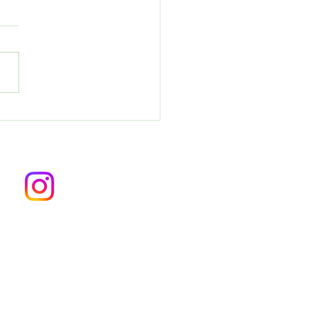
Maio: Celebrando o Talento
o com o Poder da Automação
Seguir
al de Atendimento
rupomx.com.br
5) 4012-7551