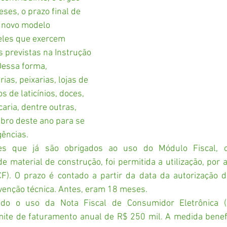
ses, o prazo final de 
o novo modelo 
eles que exercem 
 previstas na Instrução 
Dessa forma, 
as, peixarias, lojas de 
 de laticínios, doces, 
aria, dentre outras, 
bro deste ano para se 
gências.
tes que já são obrigados ao uso do Módulo Fiscal, c
de material de construção, foi permitida a utilização, por 
CF). O prazo é contado a partir da data da autorização d
ervenção técnica. Antes, eram 18 meses.
ado o uso da Nota Fiscal de Consumidor Eletrônica (
imite de faturamento anual de R$ 250 mil. A medida benefi