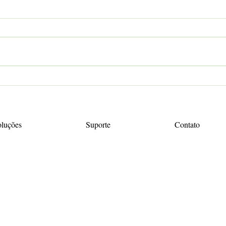
Vínculo entre Pagamentos Eletrônicos e
1º de 
documentos fiscais
Human
oluções
Suporte
Contato
Centr
sac@g
(8