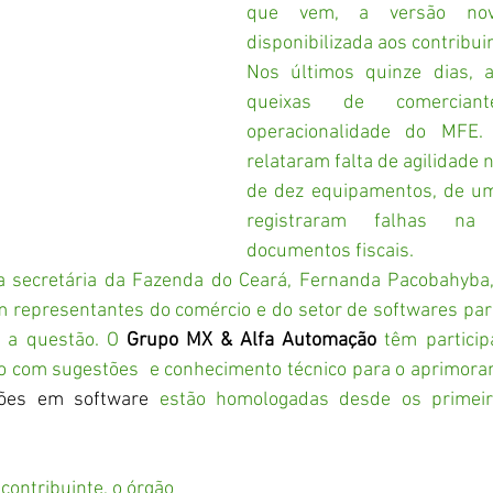
que vem, a versão nov
disponibilizada aos contribui
Nos últimos quinze dias, a
queixas de comercian
operacionalidade do MFE. A
relataram falta de agilidade n
de dez equipamentos, de um 
registraram falhas na
documentos fiscais.
 a secretária da Fazenda do Ceará, Fernanda Pacobahyba,
m representantes do comércio e do setor de softwares par
 a questão. O 
Grupo MX & Alfa Automação
 têm particip
do com sugestões  e conhecimento técnico para o aprimoram
ões em software
 estão homologadas desde os primei
contribuinte, o órgão 