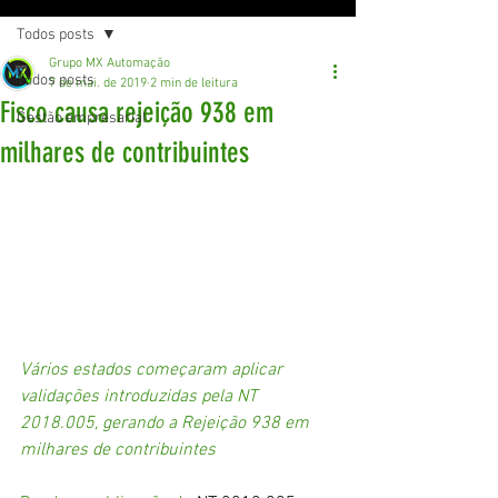
Todos posts
Grupo MX Automação
Todos posts
7 de mai. de 2019
2 min de leitura
Fisco causa rejeição 938 em
Gestão empresarial
milhares de contribuintes
Vários estados começaram aplicar 
validações introduzidas pela NT 
2018.005, gerando a Rejeição 938 em 
milhares de contribuintes