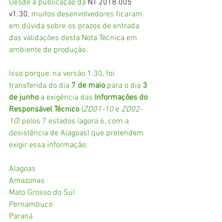
Desde a publicação da 
NT 2018.005 
v1.30
, muitos desenvolvedores ficaram 
em dúvida sobre os prazos de entrada 
das validações desta Nota Técnica em 
ambiente de produção.
Isso porque, na versão 1.30, foi 
transferida do dia 
7 de maio
 para o dia 
3 
de junho
 a exigência das 
Informações do 
Responsável Técnico
 (
ZD01-10
 e 
ZD02-
10
) pelos 7 estados (agora 6, com a 
desistência de Alagoas) que pretendem 
exigir essa informação:
Alagoas
Amazonas
Mato Grosso do Sul
Pernambuco
Paraná