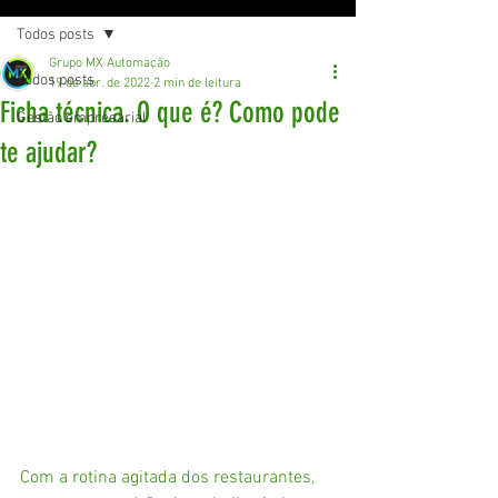
Todos posts
Grupo MX Automação
Todos posts
19 de abr. de 2022
2 min de leitura
Ficha técnica. O que é? Como pode
Gestão empresarial
te ajudar?
Com a rotina agitada dos restaurantes, 