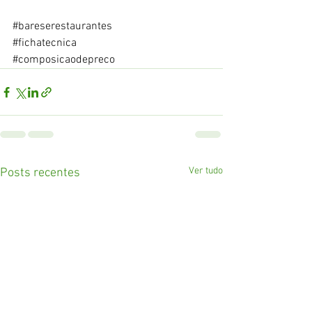
#bareserestaurantes
#fichatecnica
#composicaodepreco
Ver tudo
Posts recentes