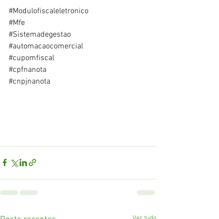
#Modulofiscaleletronico
#Mfe
#Sistemadegestao
#automacaocomercial
#cupomfiscal
#cpfnanota
#cnpjnanota
Ver tudo