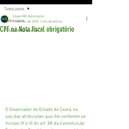
Todos posts
Grupo MX Automação
Todos posts
11 de fev. de 2020
1 min de leitura
CPF na Nota fiscal obrigatório
Gestão empresarial
O Governador do Estado do Ceará, no 
uso das atribuições que lhe conferem os 
incisos IV e VI do art. 88 da Constituição 