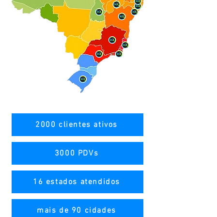
2000 clientes ativos
3000 PDVs
16 estados atendidos
mais de 90 cidades